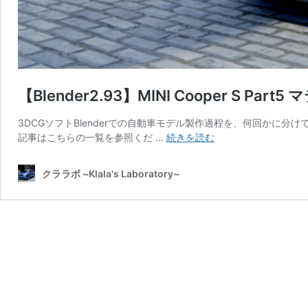
【Blender2.93】MINI Cooper S P
3DCGソフトBlenderでの自動車モデル製作過程を、何回かに分けて連載
【Blender2.93】
記事はこちらの一覧を参照くだ …
続きを読む
MINI
Cooper
クララボ ~Klala's Laboratory~
S
Part5
マ
テ
リ
ア
ル
&
コ