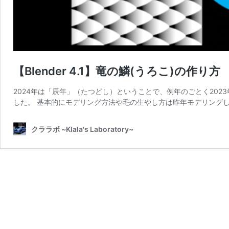
【Blender 4.1】竜の鱗(うろこ)の作り方
2024年は「辰年」（たつどし）ということで、例年のごとく2023
した。 基本的にモデリング方法や毛の生やし方は昨年モデリングし
クララボ ~Klala's Laboratory~