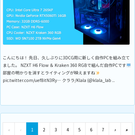
こんにちは！ 先日、久しぶりに3DCG用に新しく自作PCを組み立て
ました。 NZXT H6 Flow ＆ Kraken 360 RGBで組んだ自作PCです
部屋の明かりを消すとライティングが映えますね
pic.twitter.com/uef8itN3Ry— クララ/Klala (@klala_lab ...
«
‹
1
2
3
4
5
6
7
›
»