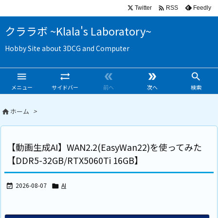

Twitter
Feedly
RSS
クララボ ~Klala's Laboratory~
Hobby Site about 3DCG and Computer





メニュー
サイドバー
前へ
次へ
検索
ホーム
>

【動画生成AI】WAN2.2(EasyWan22)を使ってみた
【DDR5-32GB/RTX5060Ti 16GB】
2026-08-07
AI

