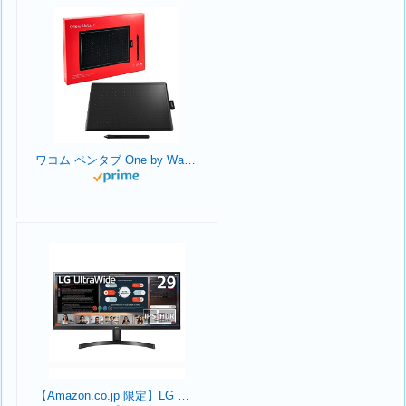
ワコム ペンタブ One by Wacom Medium Chromebook 対応 ペン入力専用モデル Mサイズ 板タブ CTL-672/K0-C
【Amazon.co.jp 限定】LG モニター ディスプレイ 29WL500-B 29インチ /作業効率アップ、ビジネス、プログラミング、トレーディング、グラフィック、映画/21:9 平面ウルトラワイド(2560×1080) / HDR/IPS 非光沢/FreeSync対応/ブルーライト低減、フリッカーセーフ/HDMI×2 / 3年安心・無輝点保証