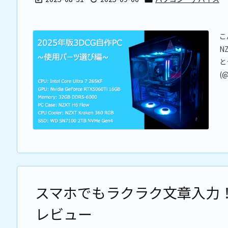
こ
N
と
(@
スマホでもラクラク文章入力！
レビュー