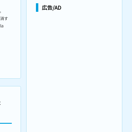
広告/AD
。
消す
la
&