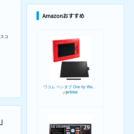
Amazonおすすめ
-
ウスコ
、
ワコム ペンタブ One by Wacom Medium Chromebook 対応 ペン入力専用モデル Mサイズ 板タブ CTL-672/K0-C
k」