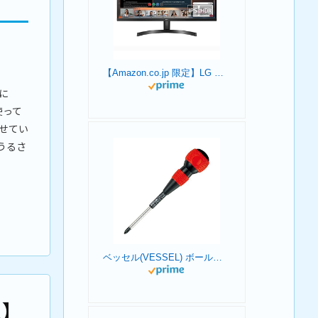
【Amazon.co.jp 限定】LG モニター ディスプレイ 29WL500-B 29インチ /作業効率アップ、ビジネス、プログラミング、トレーディング、グラフィック、映画/21:9 平面ウルトラワイド(2560×1080) / HDR/IPS 非光沢/FreeSync対応/ブルーライト低減、フリッカーセーフ/HDMI×2 / 3年安心・無輝点保証
に
使って
せてい
うるさ
ベッセル(VESSEL) ボールグリップドライバー +2×100 220
2】