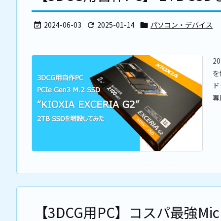
2024-06-03
2025-01-14
パソコン・デバイス



2
を
ド
専
【3DCG用PC】コスパ最強Micro 