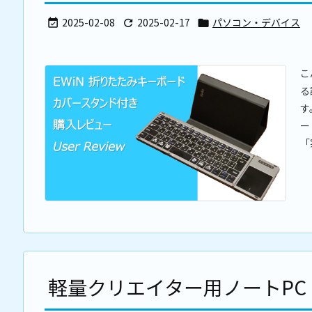
2025-02-08
2025-02-17
パソコン・デバイス



こ
る
す
ー
「
軽量クリエイター用ノートPC「DA