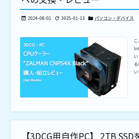
2024-08-01
2025-01-13
パソコン・デバイス



こ
I
い
る
い
【3DCG用自作PC】 2TB SSD