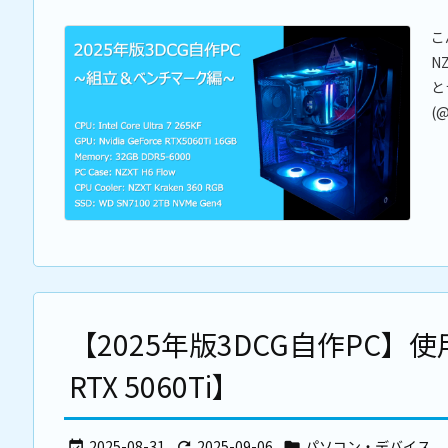
こ
N
と
(@
【2025年版3DCG自作PC】使用パー
RTX 5060Ti】
2025-08-31
2025-09-06
パソコン・デバイス


