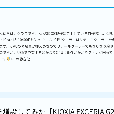
んにちは、クララです。 私が3DCG製作に使用している自作PCは、CPU
ntel Core i5-10400Fを使っていて、CPUクーラーはリテールクーラーを
ます。 CPUの発熱量が抑えめなのでリテールクーラーでもぎりぎり冷や
のですが、UE5で作業するとかなりCPUに負荷がかかりファンが回って
です
PCの静音化 ...
を増設してみた【KIOXIA EXCERIA G