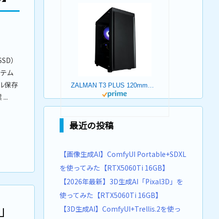
 SSD）
ステム
イル保存
ZALMAN T3 PLUS 120mmファン 2基 標準搭載 Micro-ATX ミニタワー PCケース T3 PLUS CS8683
..
最近の投稿
【画像生成AI】ComfyUI Portable+SDXL
を使ってみた【RTX5060Ti 16GB】
【2026年最新】3D生成AI「Pixal3D」を
使ってみた【RTX5060Ti 16GB】
s」
【3D生成AI】ComfyUI+Trellis.2を使っ