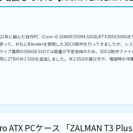
021年に組んだ自作PC（Core-i5 10400F/DDR4 32GB/RTX3050/500GB
使って、おもにBlenderを使用した3DCG制作を行ってきましたが、シ
ライブ兼用の500GB SSDでは容量が不足気味のため、3DCG制作ファ
用に2TBのM.2 SSDを追加しました。 M.2 SSDの選び方や、増設時の作業 .
ATX PCケース 「ZALMAN T3 Plu