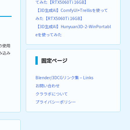
てみた【RTX5060Ti 16GB】
【3D生成AI】ComfyUI+Trellisを使って
みた【RTX5060Ti 16GB】
【3D生成AI】Hunyuan3D-2-WinPortabl
eを使ってみた
際の使用
み込み
固定ページ
Blender/3DCGリンク集 – Links
お問い合わせ
クララボについて
プライバシーポリシー