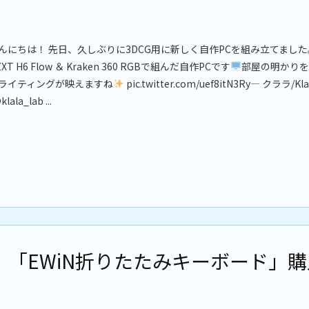
んにちは！ 先日、久しぶりに3DCG用に新しく自作PCを組み立てました
ZXT H6 Flow ＆ Kraken 360 RGBで組んだ自作PCです
部屋の明かりを
ライティングが映えますね
pic.twitter.com/uef8itN3Ry— クララ/Kla
klala_lab ...
「EWiN折りたたみキーボード」購