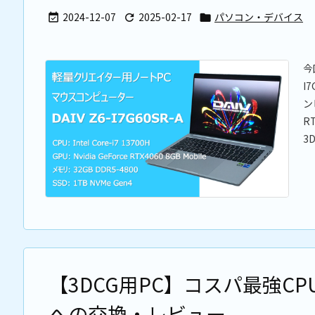
2024-12-07
2025-02-17
パソコン・デバイス



今
I
ン
R
3
【3DCG用PC】コスパ最強CPUク
への交換・レビュー