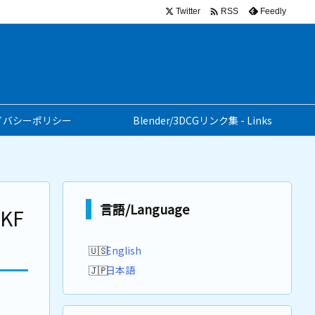

Twitter
Feedly
RSS
イバシーポリシー
Blender/3DCGリンク集 - Links
言語/Language
KF
English
日本語