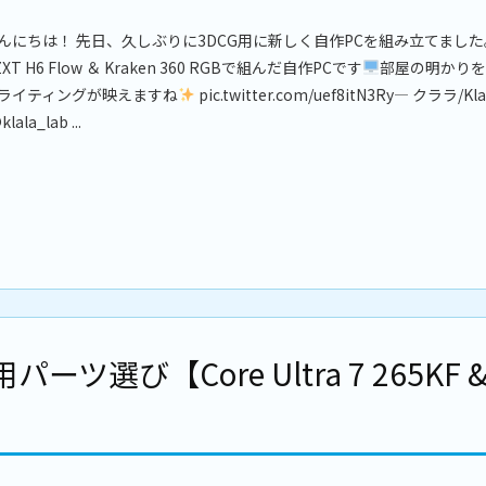
んにちは！ 先日、久しぶりに3DCG用に新しく自作PCを組み立てました
ZXT H6 Flow ＆ Kraken 360 RGBで組んだ自作PCです
部屋の明かりを
ライティングが映えますね
pic.twitter.com/uef8itN3Ry— クララ/Kla
klala_lab ...
ツ選び【Core Ultra 7 265KF 