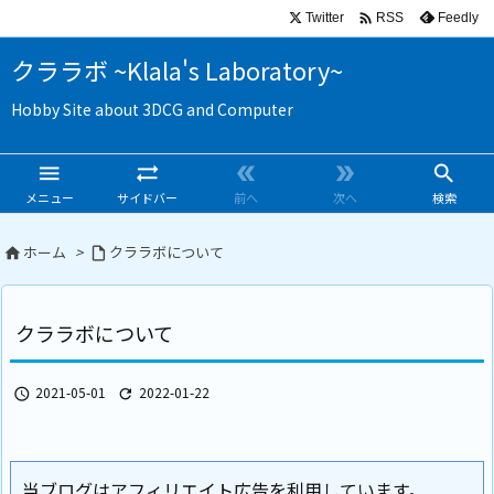

Twitter
Feedly
RSS
クララボ ~Klala's Laboratory~
Hobby Site about 3DCG and Computer





メニュー
サイドバー
前へ
次へ
検索
ホーム
>
クララボについて


クララボについて
2021-05-01
2022-01-22


当ブログはアフィリエイト広告を利用しています。