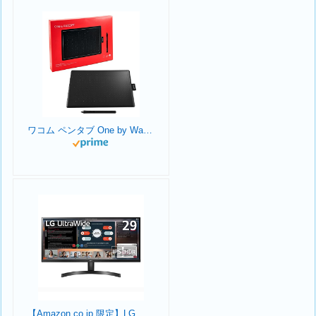
ワコム ペンタブ One by Wacom Medium Chromebook 対応 ペン入力専用モデル Mサイズ 板タブ CTL-672/K0-C
【Amazon.co.jp 限定】LG モニター ディスプレイ 29WL500-B 29インチ /作業効率アップ、ビジネス、プログラミング、トレーディング、グラフィック、映画/21:9 平面ウルトラワイド(2560×1080) / HDR/IPS 非光沢/FreeSync対応/ブルーライト低減、フリッカーセーフ/HDMI×2 / 3年安心・無輝点保証