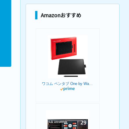
Amazonおすすめ
ワコム ペンタブ One by Wacom Medium Chromebook 対応 ペン入力専用モデル Mサイズ 板タブ CTL-672/K0-C