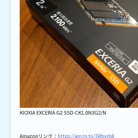
KIOXIA EXCERIA G2 SSD-CK1.0N3G2/N
Amazonリンク：
https://amzn.to/3Rbvrb8