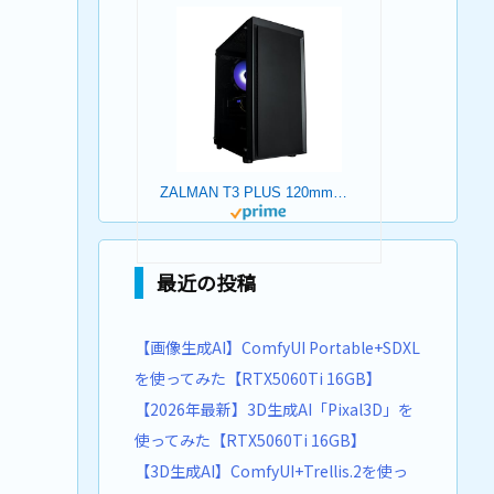
ZALMAN T3 PLUS 120mmファン 2基 標準搭載 Micro-ATX ミニタワー PCケース T3 PLUS CS8683
最近の投稿
【画像生成AI】ComfyUI Portable+SDXL
を使ってみた【RTX5060Ti 16GB】
【2026年最新】3D生成AI「Pixal3D」を
使ってみた【RTX5060Ti 16GB】
【3D生成AI】ComfyUI+Trellis.2を使っ