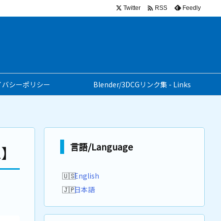

Twitter
Feedly
RSS
イバシーポリシー
Blender/3DCGリンク集 - Links
言語/Language
2】
English
日本語