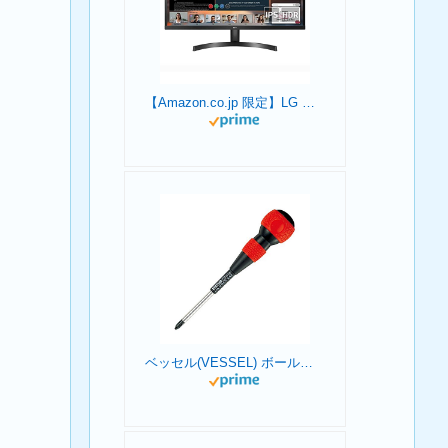
【Amazon.co.jp 限定】LG モニター ディスプレイ 29WL500-B 29インチ /作業効率アップ、ビジネス、プログラミング、トレーディング、グラフィック、映画/21:9 平面ウルトラワイド(2560×1080) / HDR/IPS 非光沢/FreeSync対応/ブルーライト低減、フリッカーセーフ/HDMI×2 / 3年安心・無輝点保証
ベッセル(VESSEL) ボールグリップドライバー +2×100 220