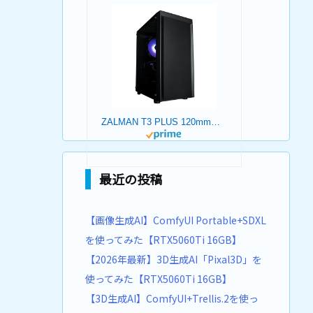
ZALMAN T3 PLUS 120mmファン 2基 標準搭載 Micro-ATX ミニタワー PCケース T3 PLUS CS8683
最近の投稿
【画像生成AI】ComfyUI Portable+SDXL
を使ってみた【RTX5060Ti 16GB】
【2026年最新】3D生成AI「Pixal3D」を
使ってみた【RTX5060Ti 16GB】
【3D生成AI】ComfyUI+Trellis.2を使っ