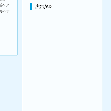
の新ヘア
広告/AD
ルヘア