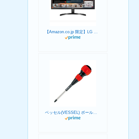
【Amazon.co.jp 限定】LG モニター ディスプレイ 29WL500-B 29インチ /作業効率アップ、ビジネス、プログラミング、トレーディング、グラフィック、映画/21:9 平面ウルトラワイド(2560×1080) / HDR/IPS 非光沢/FreeSync対応/ブルーライト低減、フリッカーセーフ/HDMI×2 / 3年安心・無輝点保証
ベッセル(VESSEL) ボールグリップドライバー +2×100 220