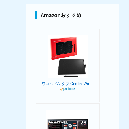
Amazonおすすめ
ワコム ペンタブ One by Wacom Medium Chromebook 対応 ペン入力専用モデル Mサイズ 板タブ CTL-672/K0-C