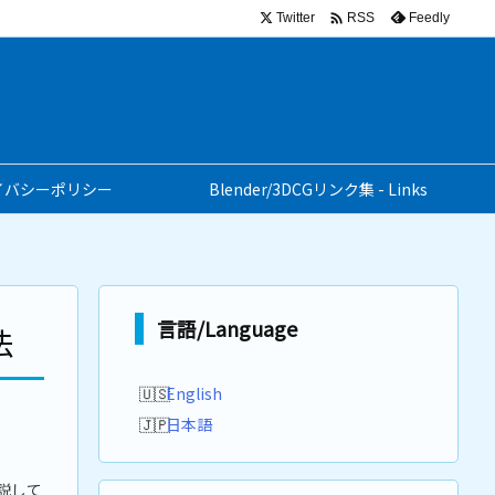

Twitter
Feedly
RSS
イバシーポリシー
Blender/3DCGリンク集 - Links
言語/Language
法
English
日本語
解説して