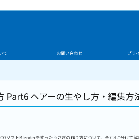
いて
お問い合わせ
プラ
り方 Part6 ヘアーの生やし方・編集方
DCGソフトBlenderを使ったうさぎの作り方について、全7回に分けて