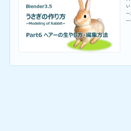
い
ー
ー