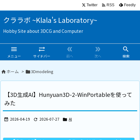

Twitter
Feedly
RSS
クララボ ~Klala's Laboratory~
Hobby Site about 3DCG and Computer





メニュー
サイドバー
前へ
次へ
検索
ホーム
>
3Dmodeling


【3D生成AI】Hunyuan3D-2-WinPortableを使って
みた
2026-04-19
2026-07-27
AI


