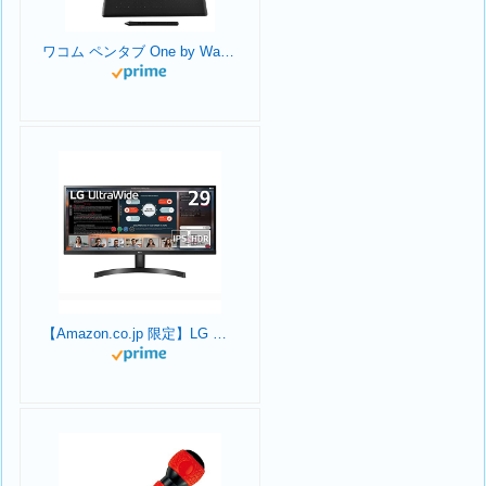
ワコム ペンタブ One by Wacom Medium Chromebook 対応 ペン入力専用モデル Mサイズ 板タブ CTL-672/K0-C
【Amazon.co.jp 限定】LG モニター ディスプレイ 29WL500-B 29インチ /作業効率アップ、ビジネス、プログラミング、トレーディング、グラフィック、映画/21:9 平面ウルトラワイド(2560×1080) / HDR/IPS 非光沢/FreeSync対応/ブルーライト低減、フリッカーセーフ/HDMI×2 / 3年安心・無輝点保証