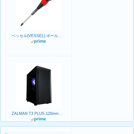
ベッセル(VESSEL) ボールグリップドライバー +2×100 220
ZALMAN T3 PLUS 120mmファン 2基 標準搭載 Micro-ATX ミニタワー PCケース T3 PLUS CS8683