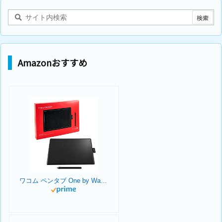
Amazonおすすめ
ワコム ペンタブ One by Wacom Medium Chromebook 対応 ペン入力専用モデル Mサイズ 板タブ CTL-672/K0-C