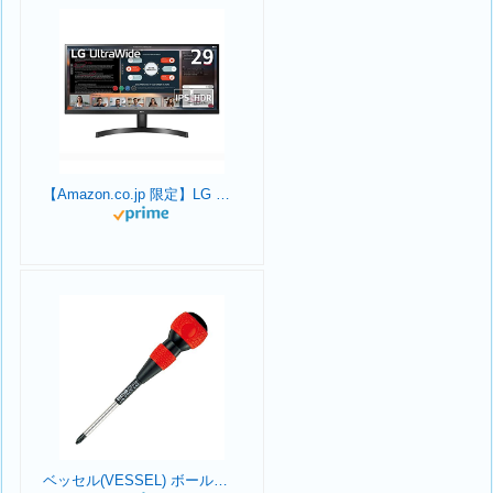
【Amazon.co.jp 限定】LG モニター ディスプレイ 29WL500-B 29インチ /作業効率アップ、ビジネス、プログラミング、トレーディング、グラフィック、映画/21:9 平面ウルトラワイド(2560×1080) / HDR/IPS 非光沢/FreeSync対応/ブルーライト低減、フリッカーセーフ/HDMI×2 / 3年安心・無輝点保証
ベッセル(VESSEL) ボールグリップドライバー +2×100 220