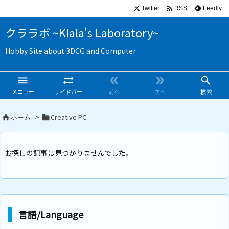

Twitter
Feedly
RSS
クララボ ~Klala's Laboratory~
Hobby Site about 3DCG and Computer





メニュー
サイドバー
前へ
次へ
検索
ホーム
>
Creative PC


お探しの記事は見つかりませんでした。
言語/Language