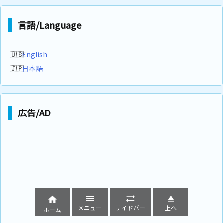
言語/Language
English
日本語
広告/AD




メニュー
サイドバー
上へ
ホーム