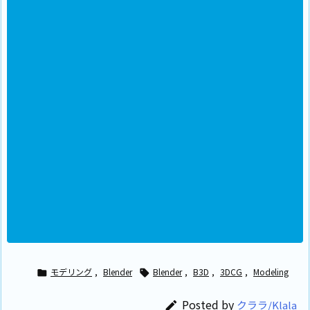
モデリング
,
Blender
Blender
,
B3D
,
3DCG
,
Modeling


Posted by
クララ/Klala
