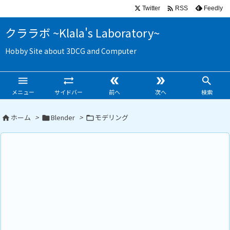

Twitter
Feedly
RSS
クララボ ~Klala's Laboratory~
Hobby Site about 3DCG and Computer





メニュー
サイドバー
前へ
次へ
検索
ホーム
>
Blender
>
モデリング


